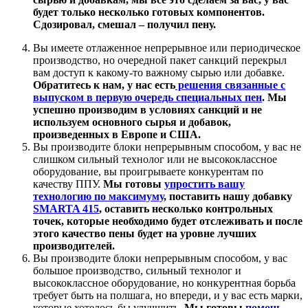
будет только несколько готовых компонентов.
Сдозировал, смешал – получил пену.
Вы имеете отлаженное непрерывное или периодическое
производство, но очередной пакет санкций перекрыл
вам доступ к какому-то важному сырью или добавке.
Обратитесь к нам, у нас есть
решения связанные с
выпуском в первую очередь специальных пен
. Мы
успешно производим в условиях санкций и не
используем основного сырья и добавок,
произведенных в Европе и США.
Вы производите блоки непрерывным способом, у вас не
слишком сильный технолог или не высококлассное
оборудование, вы проигрываете конкурентам по
качеству ППУ.
Мы готовы
упростить вашу
технологию по максимуму
, поставить нашу добавку
SMARTA 415
, оставить несколько контрольных
точек, которые необходимо будет отслеживать и после
этого качество пены будет на уровне лучших
производителей.
Вы производите блоки непрерывным способом, у вас
большое производство, сильный технолог и
высококлассное оборудование, но конкурентная борьба
требует быть на полшага, но впереди, и у вас есть марки,
которые хотелось бы улучшить.
Мы готовы
помочь