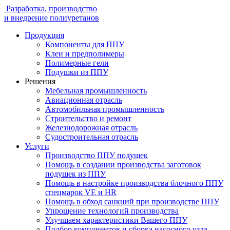
Разработка, производство
и внедрение полиуретанов
Продукция
Компоненты для ППУ
Клеи и предполимеры
Полимерные гели
Подушки из ППУ
Решения
Мебельная промышленность
Авиационная отрасль
Автомобильная промышленность
Строительство и ремонт
Железнодорожная отрасль
Судостроительная отрасль
Услуги
Производство ППУ подушек
Помощь в создании производства заготовок
подушек из ППУ
Помощь в настройке производства блочного ППУ
спецмарок VE и HR
Помощь в обход санкций при производстве ППУ
Упрощение технологий производства
Улучшаем характеристики Вашего ППУ
Подбор компонентов и сборка насосного узла