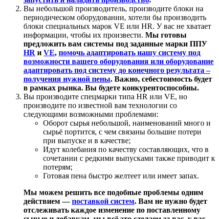
Вы небольшой производитель, производите блоки на
периодическом оборудовании, хотели бы производить
блоки специальных марок VE или HR. У вас не хватает
информации, чтобы их произвести.
Мы готовы
предложить вам системы под заданные марки ППУ
HR
и
VE
,
помочь адаптировать нашу систему под
возможности вашего оборудования или оборудование
адаптировать под систему до конечного результата –
получения нужной пены
. Важно, себестоимость будет
в рамках рынка. Вы будете конкурентоспособны.
Вы производите спецмарки типа HR или VE, но
производите по известной вам технологии со
следующими возможными проблемами:
Оборот сырья небольшой, наименований много и
сырьё портится, с чем связаны большие потери
при выпуске и в качестве;
Идут колебания по качеству составляющих, что в
сочетании с редкими выпусками также приводит к
потерям;
Готовая пена быстро желтеет или имеет запах.
Мы можем решить все подобные проблемы одним
действием —
поставкой систем
. Вам не нужно будет
отслеживать каждое изменение по поставленному
сырью и добавкам, мы всё это сделаем за вас, у вас