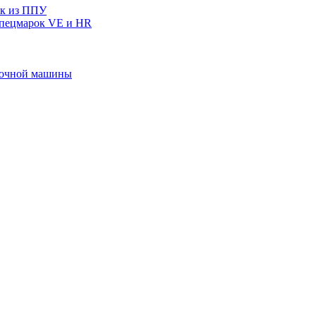
ек из ППУ
спецмарок VE и HR
ивочной машины