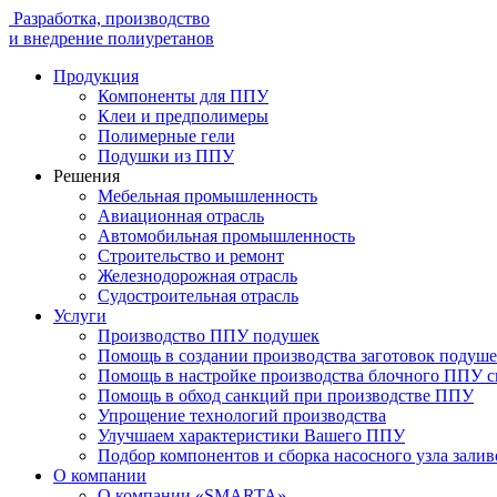
Разработка, производство
и внедрение полиуретанов
Продукция
Компоненты для ППУ
Клеи и предполимеры
Полимерные гели
Подушки из ППУ
Решения
Мебельная промышленность
Авиационная отрасль
Автомобильная промышленность
Строительство и ремонт
Железнодорожная отрасль
Судостроительная отрасль
Услуги
Производство ППУ подушек
Помощь в создании производства заготовок подуш
Помощь в настройке производства блочного ППУ 
Помощь в обход санкций при производстве ППУ
Упрощение технологий производства
Улучшаем характеристики Вашего ППУ
Подбор компонентов и сборка насосного узла зал
О компании
О компании «SMARTA»