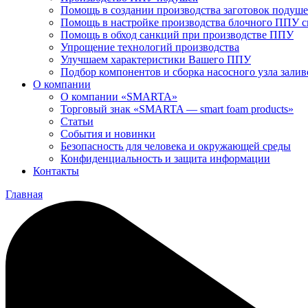
Помощь в создании производства заготовок подуш
Помощь в настройке производства блочного ППУ 
Помощь в обход санкций при производстве ППУ
Упрощение технологий производства
Улучшаем характеристики Вашего ППУ
Подбор компонентов и сборка насосного узла зал
О компании
О компании «SMARTA»
Торговый знак «SMARTA — smart foam products»
Статьи
События и новинки
Безопасность для человека и окружающей среды
Конфиденциальность и защита информации
Контакты
Главная