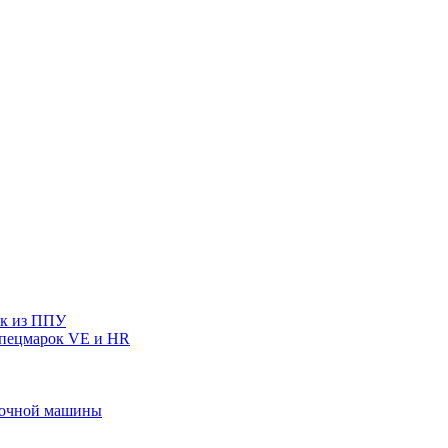
ек из ППУ
спецмарок VE и HR
ивочной машины