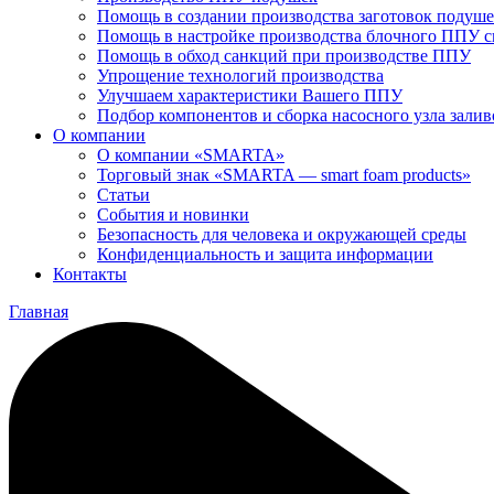
Помощь в создании производства заготовок подуш
Помощь в настройке производства блочного ППУ 
Помощь в обход санкций при производстве ППУ
Упрощение технологий производства
Улучшаем характеристики Вашего ППУ
Подбор компонентов и сборка насосного узла зал
О компании
О компании «SMARTA»
Торговый знак «SMARTA — smart foam products»
Статьи
События и новинки
Безопасность для человека и окружающей среды
Конфиденциальность и защита информации
Контакты
Главная