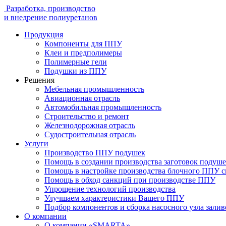
Разработка, производство
и внедрение полиуретанов
Продукция
Компоненты для ППУ
Клеи и предполимеры
Полимерные гели
Подушки из ППУ
Решения
Мебельная промышленность
Авиационная отрасль
Автомобильная промышленность
Строительство и ремонт
Железнодорожная отрасль
Судостроительная отрасль
Услуги
Производство ППУ подушек
Помощь в создании производства заготовок подуш
Помощь в настройке производства блочного ППУ 
Помощь в обход санкций при производстве ППУ
Упрощение технологий производства
Улучшаем характеристики Вашего ППУ
Подбор компонентов и сборка насосного узла зал
О компании
О компании «SMARTA»