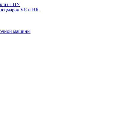
ек из ППУ
спецмарок VE и HR
ивочной машины