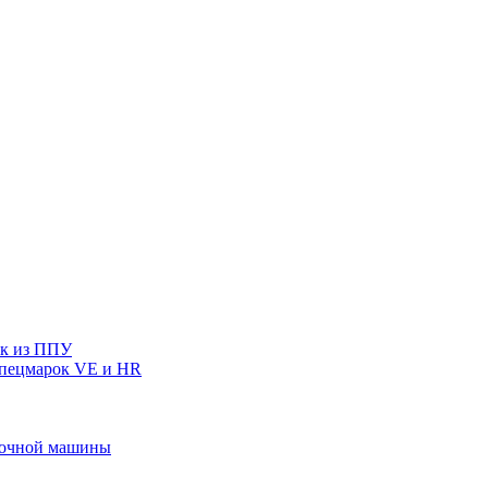
ек из ППУ
спецмарок VE и HR
ивочной машины