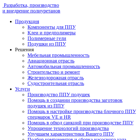
Разработка, производство
и внедрение полиуретанов
Продукция
Компоненты для ППУ
Клеи и предполимеры
Полимерные гели
Подушки из ППУ
Решения
Мебельная промышленность
Авиационная отрасль
Автомобильная промышленность
Строительство и ремонт
Железнодорожная отрасль
Судостроительная отрасль
Услуги
Производство ППУ подушек
Помощь в создании производства заготовок
подушек из ППУ
Помощь в настройке производства блочного ППУ
спецмарок VE и HR
Помощь в обход санкций при производстве ППУ
Упрощение технологий производства
Улучшаем характеристики Вашего ППУ
Подбор компонентов и сборка насосного узла