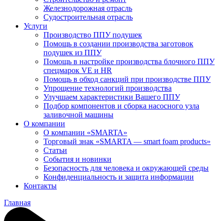
Железнодорожная отрасль
Судостроительная отрасль
Услуги
Производство ППУ подушек
Помощь в создании производства заготовок
подушек из ППУ
Помощь в настройке производства блочного ППУ
спецмарок VE и HR
Помощь в обход санкций при производстве ППУ
Упрощение технологий производства
Улучшаем характеристики Вашего ППУ
Подбор компонентов и сборка насосного узла
заливочной машины
О компании
О компании «SMARTA»
Торговый знак «SMARTA — smart foam products»
Статьи
События и новинки
Безопасность для человека и окружающей среды
Конфиденциальность и защита информации
Контакты
Главная