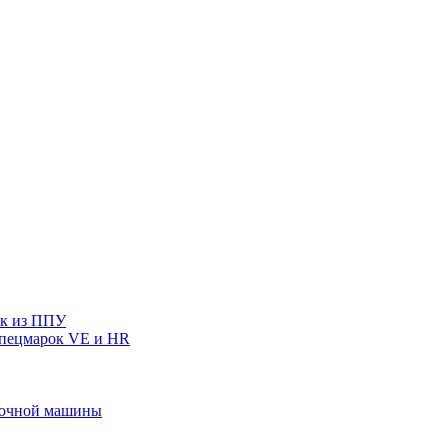
ек из ППУ
спецмарок VE и HR
ивочной машины