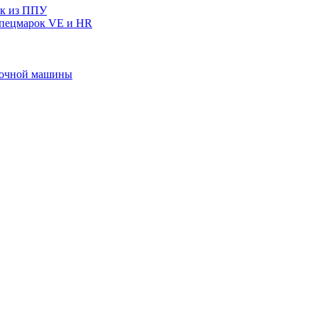
ек из ППУ
спецмарок VE и HR
ивочной машины