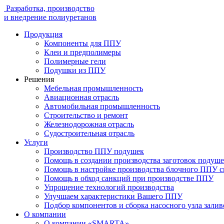
Разработка, производство
и внедрение полиуретанов
Продукция
Компоненты для ППУ
Клеи и предполимеры
Полимерные гели
Подушки из ППУ
Решения
Мебельная промышленность
Авиационная отрасль
Автомобильная промышленность
Строительство и ремонт
Железнодорожная отрасль
Судостроительная отрасль
Услуги
Производство ППУ подушек
Помощь в создании производства заготовок подуш
Помощь в настройке производства блочного ППУ 
Помощь в обход санкций при производстве ППУ
Упрощение технологий производства
Улучшаем характеристики Вашего ППУ
Подбор компонентов и сборка насосного узла зал
О компании
О компании «SMARTA»