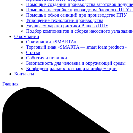
Помощь в создании производства заготовок подуш
Помощь в настройке производства блочного ППУ 
Помощь в обход санкций при производстве ППУ
Упрощение технологий производства
Улучшаем характеристики Вашего ППУ
Подбор компонентов и сборка насосного узла зал
О компании
О компании «SMARTA»
Торговый знак «SMARTA — smart foam products»
Статьи
События и новинки
Безопасность для человека и окружающей среды
Конфиденциальность и защита информации
Контакты
Главная