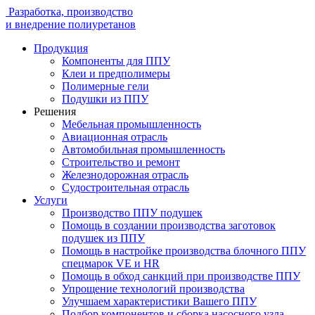
Разработка, производство
и внедрение полиуретанов
Продукция
Компоненты для ППУ
Клеи и предполимеры
Полимерные гели
Подушки из ППУ
Решения
Мебельная промышленность
Авиационная отрасль
Автомобильная промышленность
Строительство и ремонт
Железнодорожная отрасль
Судостроительная отрасль
Услуги
Производство ППУ подушек
Помощь в создании производства заготовок
подушек из ППУ
Помощь в настройке производства блочного ППУ
спецмарок VE и HR
Помощь в обход санкций при производстве ППУ
Упрощение технологий производства
Улучшаем характеристики Вашего ППУ
Подбор компонентов и сборка насосного узла