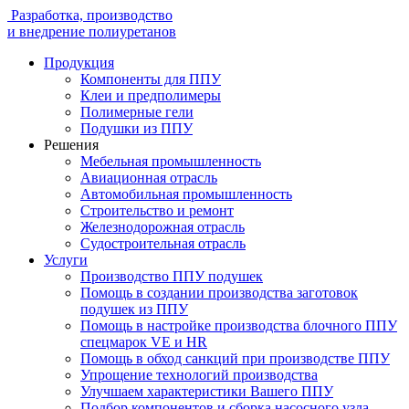
Разработка, производство
и внедрение полиуретанов
Продукция
Компоненты для ППУ
Клеи и предполимеры
Полимерные гели
Подушки из ППУ
Решения
Мебельная промышленность
Авиационная отрасль
Автомобильная промышленность
Строительство и ремонт
Железнодорожная отрасль
Судостроительная отрасль
Услуги
Производство ППУ подушек
Помощь в создании производства заготовок
подушек из ППУ
Помощь в настройке производства блочного ППУ
спецмарок VE и HR
Помощь в обход санкций при производстве ППУ
Упрощение технологий производства
Улучшаем характеристики Вашего ППУ
Подбор компонентов и сборка насосного узла