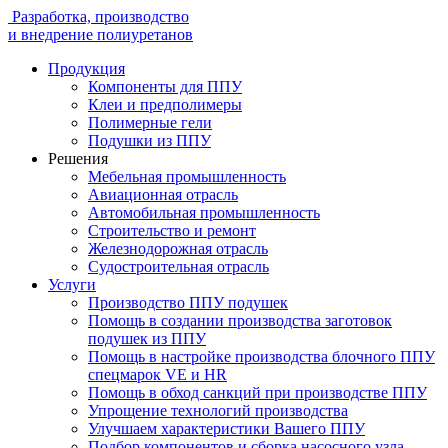
Разработка, производство
и внедрение полиуретанов
Продукция
Компоненты для ППУ
Клеи и предполимеры
Полимерные гели
Подушки из ППУ
Решения
Мебельная промышленность
Авиационная отрасль
Автомобильная промышленность
Строительство и ремонт
Железнодорожная отрасль
Судостроительная отрасль
Услуги
Производство ППУ подушек
Помощь в создании производства заготовок
подушек из ППУ
Помощь в настройке производства блочного ППУ
спецмарок VE и HR
Помощь в обход санкций при производстве ППУ
Упрощение технологий производства
Улучшаем характеристики Вашего ППУ
Подбор компонентов и сборка насосного узла